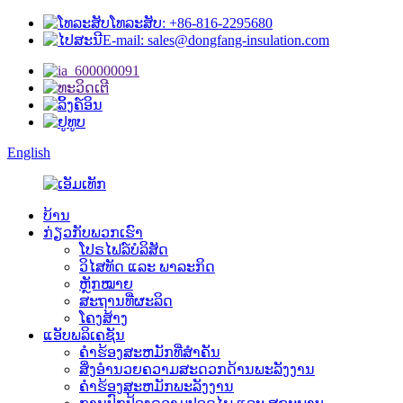
ໂທລະສັບ: +86-816-2295680
E-mail: sales@dongfang-insulation.com
English
ບ້ານ
ກ່ຽວກັບພວກເຮົາ
ໂປຣໄຟລ໌ບໍລິສັດ
ວິໄສທັດ ແລະ ພາລະກິດ
ຫຼັກໝາຍ
ສະຖານທີ່ຜະລິດ
ໂຄງສ້າງ
ແອັບພລິເຄຊັນ
ຄໍາຮ້ອງສະຫມັກທີ່ສໍາຄັນ
ສິ່ງອຳນວຍຄວາມສະດວກດ້ານພະລັງງານ
ຄໍາຮ້ອງສະຫມັກພະລັງງານ