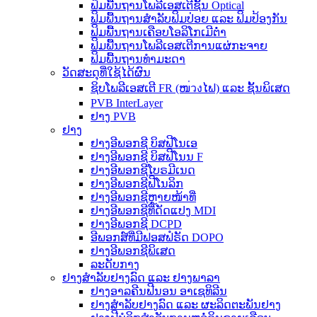
ຟິມພື້ນຖານໂພລີເອສເຕີຊັ້ນ Optical
ຟິມພື້ນຖານສຳລັບຟິມປ່ອຍ ແລະ ຟິມປ້ອງກັນ
ຟິມພື້ນຖານເຄືອບໂອລິໂກເມີຕ່ຳ
ຟິມພື້ນຖານໂພລີເອສເຕີການແຜ່ກະຈາຍ
ຟິມພື້ນຖານທຳມະດາ
ວັດສະດຸທີ່ໃຊ້ໄດ້ຜົນ
ຊິບໂພລີເອສເຕີ FR (ໜ่วงໄຟ) ແລະ ຊັ້ນພິເສດ
PVB InterLayer
ຢາງ PVB
ຢາງ
ຢາງອີພອກຊີ ບິສຟີໂນເອ
ຢາງອີພອກຊີ ບິສຟີໂນນ F
ຢາງອີພອກຊີໂບຣມີເນດ
ຢາງອີພອກຊີຟີໂນລິກ
ຢາງອີພອກຊີຫຼາຍໜ້າທີ່
ຢາງອີພອກຊີທີ່ດັດແປງ MDI
ຢາງອີພອກຊີ DCPD
ອີພອກສ໌ທີ່ມີຟອສຟໍຣັດ DOPO
ຢາງອີພອກຊີພິເສດ
ລະດັບກາງ
ຢາງສຳລັບຢາງລົດ ແລະ ຢາງພາລາ
ຢາງອາລຄີນຟີນອນ ອາເຊທິລີນ
ຢາງສຳລັບຢາງລົດ ແລະ ຜະລິດຕະພັນຢາງ