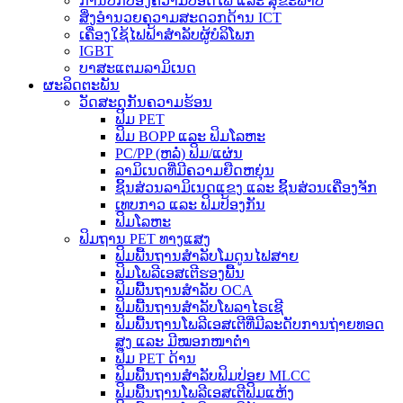
ການປົກປ້ອງຄວາມປອດໄພ ແລະ ສຸຂະພາບ
ສິ່ງອຳນວຍຄວາມສະດວກດ້ານ ICT
ເຄື່ອງໃຊ້ໄຟຟ້າສຳລັບຜູ້ບໍລິໂພກ
IGBT
ບາສະແຕມລາມິເນດ
ຜະລິດຕະພັນ
ວັດສະດຸກັນຄວາມຮ້ອນ
ຟິມ PET
ຟິມ BOPP ແລະ ຟິມໂລຫະ
PC/PP (ຫລໍ່) ຟິມ/ແຜ່ນ
ລາມິເນດທີ່ມີຄວາມຍືດຫຍຸ່ນ
ຊິ້ນສ່ວນລາມິເນດແຂງ ແລະ ຊິ້ນສ່ວນເຄື່ອງຈັກ
ເທບກາວ ແລະ ຟິມປ້ອງກັນ
ຟິມໂລຫະ
ຟິມຖານ PET ທາງແສງ
ຟິມພື້ນຖານສຳລັບໂມດູນໄຟສາຍ
ຟິມໂພລີເອສເຕີຮອງພື້ນ
ຟິມພື້ນຖານສຳລັບ OCA
ຟິມພື້ນຖານສຳລັບໂພລາໄຣເຊີ
ຟິມພື້ນຖານໂພລີເອສເຕີທີ່ມີລະດັບການຖ່າຍທອດ
ສູງ ແລະ ມີໝອກໜາຕໍ່າ
ຟິມ PET ດ້ານ
ຟິມພື້ນຖານສຳລັບຟິມປ່ອຍ MLCC
ຟິມພື້ນຖານໂພລີເອສເຕີຟິມແຫ້ງ