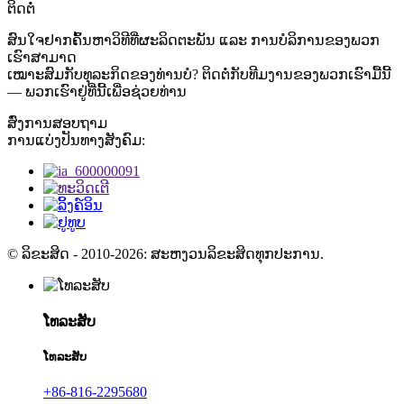
ຕິດຕໍ່
ສົນໃຈຢາກຄົ້ນຫາວິທີທີ່ຜະລິດຕະພັນ ແລະ ການບໍລິການຂອງພວກ
ເຮົາສາມາດ
ເໝາະສົມກັບທຸລະກິດຂອງທ່ານບໍ? ຕິດຕໍ່ກັບທີມງານຂອງພວກເຮົາມື້ນີ້
— ພວກເຮົາຢູ່ທີ່ນີ້ເພື່ອຊ່ວຍທ່ານ
ສົ່ງການສອບຖາມ
ການແບ່ງປັນທາງສັງຄົມ:
© ລິຂະສິດ - 2010-2026: ສະຫງວນລິຂະສິດທຸກປະການ.
ໂທລະສັບ
ໂທລະສັບ
+86-816-2295680