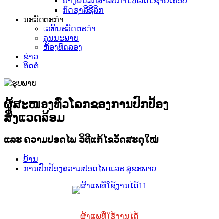
ຢາງຟີນໍລິກສຳລັບການຫລໍ່ດິນຊາຍເຄືອບ
ກົດຊາລີຊີລິກ
ນະວັດຕະກໍາ
ເວທີນະວັດຕະກໍາ
ຄຸນນະພາບ
ຫ້ອງທົດລອງ
ຂ່າວ
ຕິດຕໍ່
ຜູ້ສະໜອງທົ່ວໂລກຂອງການປົກປ້ອງ
ສິ່ງແວດລ້ອມ
ແລະ ຄວາມປອດໄພ ວິທີແກ້ໄຂວັດສະດຸໃໝ່
ບ້ານ
ການປົກປ້ອງຄວາມປອດໄພ ແລະ ສຸຂະພາບ
ຜ້າແພທີ່ໃຊ້ງານໄດ້