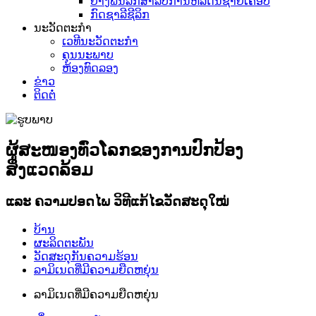
ຢາງຟີນໍລິກສຳລັບການຫລໍ່ດິນຊາຍເຄືອບ
ກົດຊາລີຊີລິກ
ນະວັດຕະກໍາ
ເວທີນະວັດຕະກໍາ
ຄຸນນະພາບ
ຫ້ອງທົດລອງ
ຂ່າວ
ຕິດຕໍ່
ຜູ້ສະໜອງທົ່ວໂລກຂອງການປົກປ້ອງ
ສິ່ງແວດລ້ອມ
ແລະ ຄວາມປອດໄພ ວິທີແກ້ໄຂວັດສະດຸໃໝ່
ບ້ານ
ຜະລິດຕະພັນ
ວັດສະດຸກັນຄວາມຮ້ອນ
ລາມິເນດທີ່ມີຄວາມຍືດຫຍຸ່ນ
ລາມິເນດທີ່ມີຄວາມຍືດຫຍຸ່ນ