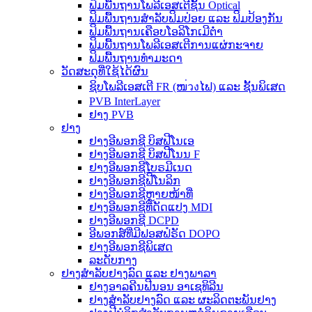
ຟິມພື້ນຖານໂພລີເອສເຕີຊັ້ນ Optical
ຟິມພື້ນຖານສຳລັບຟິມປ່ອຍ ແລະ ຟິມປ້ອງກັນ
ຟິມພື້ນຖານເຄືອບໂອລິໂກເມີຕ່ຳ
ຟິມພື້ນຖານໂພລີເອສເຕີການແຜ່ກະຈາຍ
ຟິມພື້ນຖານທຳມະດາ
ວັດສະດຸທີ່ໃຊ້ໄດ້ຜົນ
ຊິບໂພລີເອສເຕີ FR (ໜ่วงໄຟ) ແລະ ຊັ້ນພິເສດ
PVB InterLayer
ຢາງ PVB
ຢາງ
ຢາງອີພອກຊີ ບິສຟີໂນເອ
ຢາງອີພອກຊີ ບິສຟີໂນນ F
ຢາງອີພອກຊີໂບຣມີເນດ
ຢາງອີພອກຊີຟີໂນລິກ
ຢາງອີພອກຊີຫຼາຍໜ້າທີ່
ຢາງອີພອກຊີທີ່ດັດແປງ MDI
ຢາງອີພອກຊີ DCPD
ອີພອກສ໌ທີ່ມີຟອສຟໍຣັດ DOPO
ຢາງອີພອກຊີພິເສດ
ລະດັບກາງ
ຢາງສຳລັບຢາງລົດ ແລະ ຢາງພາລາ
ຢາງອາລຄີນຟີນອນ ອາເຊທິລີນ
ຢາງສຳລັບຢາງລົດ ແລະ ຜະລິດຕະພັນຢາງ