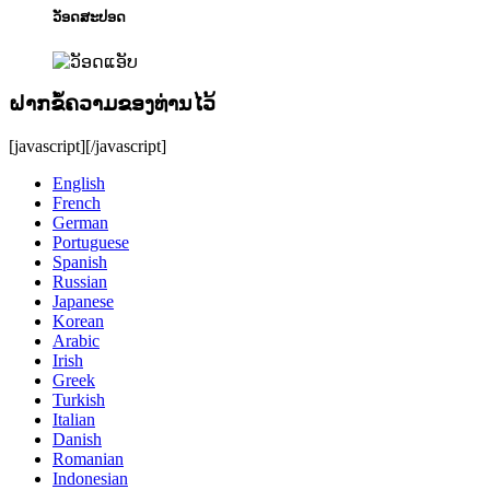
ວັອດສະປອດ
ຝາກຂໍ້ຄວາມຂອງທ່ານໄວ້
[javascript]
[/javascript]
English
French
German
Portuguese
Spanish
Russian
Japanese
Korean
Arabic
Irish
Greek
Turkish
Italian
Danish
Romanian
Indonesian