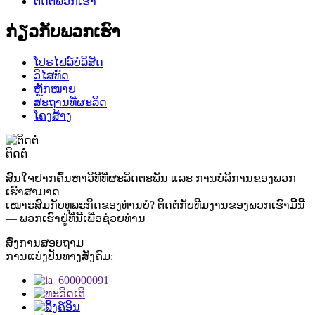
ຕິດຕໍ່ພວກເຮົາ
ກ່ຽວກັບພວກເຮົາ
ໂປຣໄຟລ໌ບໍລິສັດ
ວິໄສທັດ
ຫຼັກໝາຍ
ສະຖານທີ່ຜະລິດ
ໂຄງສ້າງ
ຕິດຕໍ່
ສົນໃຈຢາກຄົ້ນຫາວິທີທີ່ຜະລິດຕະພັນ ແລະ ການບໍລິການຂອງພວກ
ເຮົາສາມາດ
ເໝາະສົມກັບທຸລະກິດຂອງທ່ານບໍ? ຕິດຕໍ່ກັບທີມງານຂອງພວກເຮົາມື້ນີ້
— ພວກເຮົາຢູ່ທີ່ນີ້ເພື່ອຊ່ວຍທ່ານ
ສົ່ງການສອບຖາມ
ການແບ່ງປັນທາງສັງຄົມ: