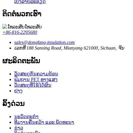
ເບິ່ງລາຍລະອຽດ
ຕິດຕໍ່ພວກເຮົາ
ໂທລະສັບ
+86-816-2295680
sales@dongfang-insulation.com
ເລກທີ່ 188 Sanxing Road, Mianyang 621000, Sichuan, ຈີນ
ຜະລິດຕະພັນ
ວັດສະດຸກັນຄວາມຮ້ອນ
ຟິມຖານ PET ທາງແສງ
ວັດສະດຸທີ່ໃຊ້ໄດ້ຜົນ
ຢາງ
ລິ້ງດ່ວນ
ນະວັດຕະກໍາ
ທີມງານຄົ້ນຄວ້າ ແລະ ພັດທະນາ
ຂ່າວ