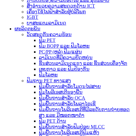
ການປົກປ້ອງຄວາມປອດໄພ ແລະ ສຸຂະພາບ
ສິ່ງອຳນວຍຄວາມສະດວກດ້ານ ICT
ເຄື່ອງໃຊ້ໄຟຟ້າສຳລັບຜູ້ບໍລິໂພກ
IGBT
ບາສະແຕມລາມິເນດ
ຜະລິດຕະພັນ
ວັດສະດຸກັນຄວາມຮ້ອນ
ຟິມ PET
ຟິມ BOPP ແລະ ຟິມໂລຫະ
PC/PP (ຫລໍ່) ຟິມ/ແຜ່ນ
ລາມິເນດທີ່ມີຄວາມຍືດຫຍຸ່ນ
ຊິ້ນສ່ວນລາມິເນດແຂງ ແລະ ຊິ້ນສ່ວນເຄື່ອງຈັກ
ເທບກາວ ແລະ ຟິມປ້ອງກັນ
ຟິມໂລຫະ
ຟິມຖານ PET ທາງແສງ
ຟິມພື້ນຖານສຳລັບໂມດູນໄຟສາຍ
ຟິມໂພລີເອສເຕີຮອງພື້ນ
ຟິມພື້ນຖານສຳລັບ OCA
ຟິມພື້ນຖານສຳລັບໂພລາໄຣເຊີ
ຟິມພື້ນຖານໂພລີເອສເຕີທີ່ມີລະດັບການຖ່າຍທອດ
ສູງ ແລະ ມີໝອກໜາຕໍ່າ
ຟິມ PET ດ້ານ
ຟິມພື້ນຖານສຳລັບຟິມປ່ອຍ MLCC
ຟິມພື້ນຖານໂພລີເອສເຕີຟິມແຫ້ງ