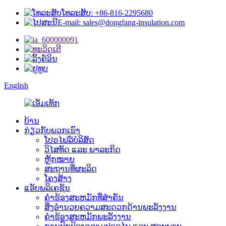
ໂທລະສັບ: +86-816-2295680
E-mail: sales@dongfang-insulation.com
English
ບ້ານ
ກ່ຽວກັບພວກເຮົາ
ໂປຣໄຟລ໌ບໍລິສັດ
ວິໄສທັດ ແລະ ພາລະກິດ
ຫຼັກໝາຍ
ສະຖານທີ່ຜະລິດ
ໂຄງສ້າງ
ແອັບພລິເຄຊັນ
ຄໍາຮ້ອງສະຫມັກທີ່ສໍາຄັນ
ສິ່ງອຳນວຍຄວາມສະດວກດ້ານພະລັງງານ
ຄໍາຮ້ອງສະຫມັກພະລັງງານ